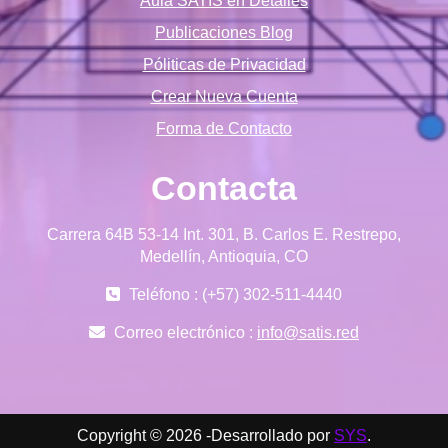
Aula SATIS en Detalles
Publicaciones Blog
Póliticas de Privacidad
Crear Nueva Cuenta
Forma de Contacto
Contacta
Carrera 64B 53-14 Int. 301, B. Carlos E. Restrepo,
Medellín, Antioquia, CO
Teléfono : (+57) 302-511-4440
Correo electrónico :
info@satis.red
Copyright © 2026 -Desarrollado por
SYS
.