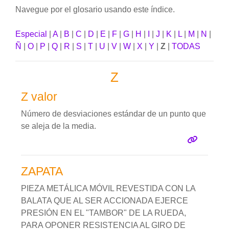
Navegue por el glosario usando este índice.
Especial
|
A
|
B
|
C
|
D
|
E
|
F
|
G
|
H
|
I
|
J
|
K
|
L
|
M
|
N
|
Ñ
|
O
|
P
|
Q
|
R
|
S
|
T
|
U
|
V
|
W
|
X
|
Y
|
Z
|
TODAS
Z
Z valor
Número de desviaciones estándar de un punto que
se aleja de la media.
ZAPATA
PIEZA METÁLICA MÓVIL REVESTIDA CON LA
BALATA QUE AL SER ACCIONADA EJERCE
PRESIÓN EN EL "TAMBOR" DE LA RUEDA,
PARA OPONER RESISTENCIA AL GIRO DE