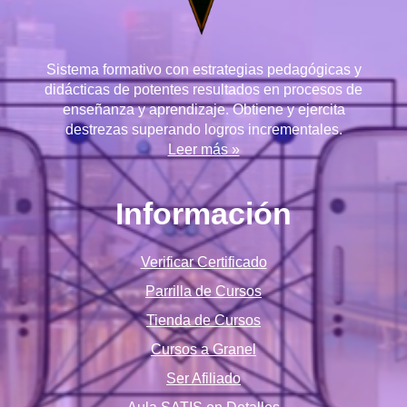
Sistema formativo con estrategias pedagógicas y
didácticas de potentes resultados en procesos de
enseñanza y aprendizaje. Obtiene y ejercita
destrezas superando logros incrementales.
Leer más »
Información
Verificar Certificado
Parrilla de Cursos
Tienda de Cursos
Cursos a Granel
Ser Afiliado