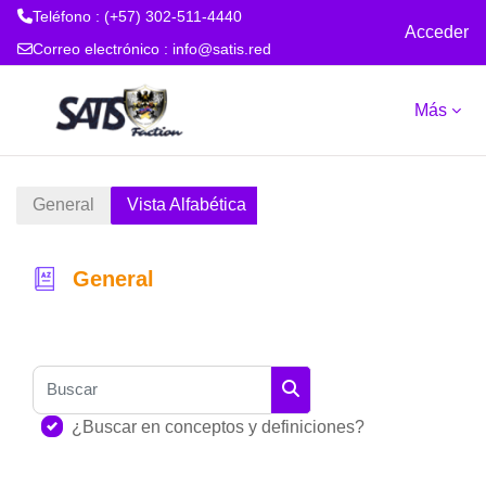
Teléfono : (+57) 302-511-4440
Acceder
Correo electrónico :
info@satis.red
Salta al contenido principal
Más
General
Vista Alfabética
General
Requisitos de finalización
Buscar
Buscar
¿Buscar en conceptos y definiciones?