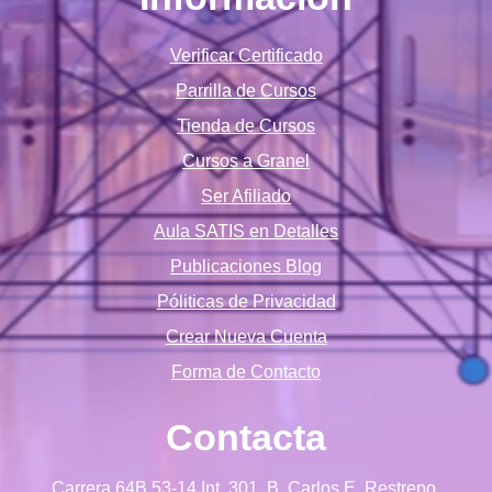
Verificar Certificado
Parrilla de Cursos
Tienda de Cursos
Cursos a Granel
Ser Afiliado
Aula SATIS en Detalles
Publicaciones Blog
Póliticas de Privacidad
Crear Nueva Cuenta
Forma de Contacto
Contacta
Carrera 64B 53-14 Int. 301, B. Carlos E. Restrepo,