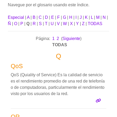
Navegue por el glosario usando este índice.
Especial
|
A
|
B
|
C
|
D
|
E
|
F
|
G
|
H
|
I
|
J
|
K
|
L
|
M
|
N
|
Ñ
|
O
|
P
|
Q
|
R
|
S
|
T
|
U
|
V
|
W
|
X
|
Y
|
Z
|
TODAS
Página:
1
2
(
Siguiente
)
TODAS
Q
QoS
QoS (Quiality of Service) Es la calidad de servicio
es el rendimiento promedio de una red de telefonía
o de computadoras, particularmente el rendimiento
visto por los usuarios de la red.
QR