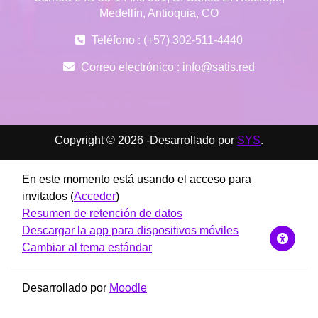
Medellín, Antioquia, CO
Teléfono : (+57) 302-511-4440
Correo electrónico :
info@satis.red
Copyright © 2026 -Desarrollado por
SYS
.
En este momento está usando el acceso para
invitados (
Acceder
)
Resumen de retención de datos
Descargar la app para dispositivos móviles
Cambiar al tema estándar
Desarrollado por
Moodle