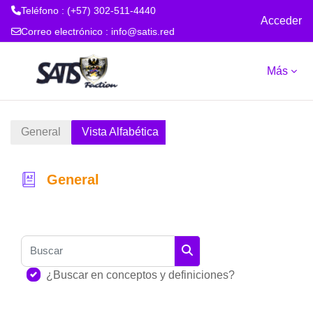
Teléfono : (+57) 302-511-4440
Acceder
Correo electrónico :
info@satis.red
Salta al contenido principal
Más
General
Vista Alfabética
General
Requisitos de finalización
Buscar
Buscar
¿Buscar en conceptos y definiciones?