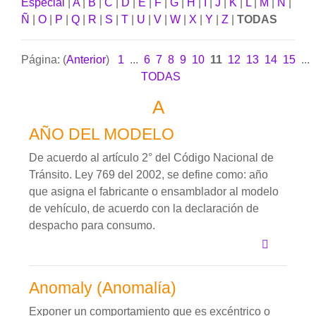
Especial
|
A
|
B
|
C
|
D
|
E
|
F
|
G
|
H
|
I
|
J
|
K
|
L
|
M
|
N
|
Ñ
|
O
|
P
|
Q
|
R
|
S
|
T
|
U
|
V
|
W
|
X
|
Y
|
Z
|
TODAS
Página: (
Anterior
)
1
...
6
7
8
9
10
11
12
13
14
15
...
TODAS
A
AÑO DEL MODELO
De acuerdo al artículo 2° del Código Nacional de
Tránsito. Ley 769 del 2002, se define como: año
que asigna el fabricante o ensamblador al modelo
de vehículo, de acuerdo con la declaración de
despacho para consumo.
Anomaly (Anomalía)
Exponer un comportamiento que es excéntrico o