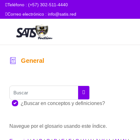
Teléfono : (+57) 302-511-4440
Correo electrónico :
info@satis.red
Salta al contenido principal
Página Principal
Cursos
Tienda
Certificado
General
Requisitos de finalización
Buscar
Buscar
¿Buscar en conceptos y definiciones?
Navegue por el glosario usando este índice.