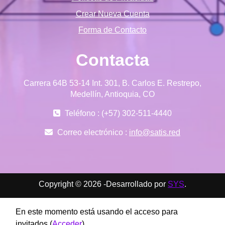
Crear Nueva Cuenta
Forma de Contacto
Contacta
Carrera 64B 53-14 Int. 301, B. Carlos E. Restrepo,
Medellín, Antioquia, CO
Teléfono : (+57) 302-511-4440
Correo electrónico :
info@satis.red
Copyright © 2026 -Desarrollado por
SYS
.
En este momento está usando el acceso para
invitados (
Acceder
)