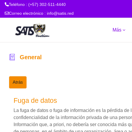
Teléfono : (+57) 302-511-4440
Correo electrónico :
info@satis.red
Salta al contenido principal
Más
General
Atrás
Fuga de datos
La fuga de datos o fuga de información es la pérdida de 
confidencialidad de la información privada de una pers
Información que, a priori, no debería ser conocida más q
de personas, en el ámbito de una organización, área o ac