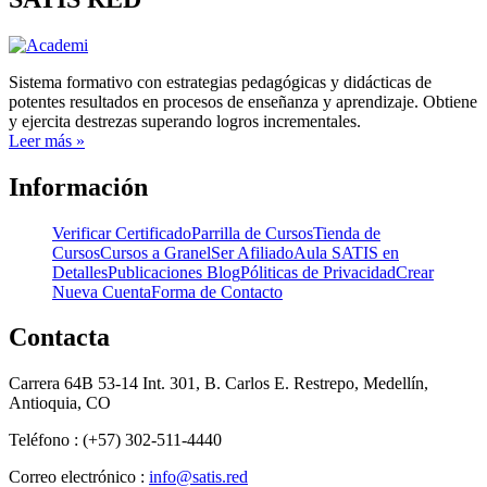
Sistema formativo con estrategias pedagógicas y didácticas de
potentes resultados en procesos de enseñanza y aprendizaje. Obtiene
y ejercita destrezas superando logros incrementales.
Leer más »
Información
Verificar Certificado
Parrilla de Cursos
Tienda de
Cursos
Cursos a Granel
Ser Afiliado
Aula SATIS en
Detalles
Publicaciones Blog
Póliticas de Privacidad
Crear
Nueva Cuenta
Forma de Contacto
Contacta
Carrera 64B 53-14 Int. 301, B. Carlos E. Restrepo, Medellín,
Antioquia, CO
Teléfono : (+57) 302-511-4440
Correo electrónico :
info@satis.red