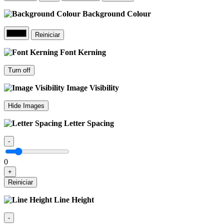
Background Colour
Reiniciar
Font Kerning
Turn off
Image Visibility
Hide Images
Letter Spacing
-
0
+
Reiniciar
Line Height
-