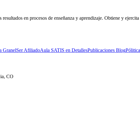
s resultados en procesos de enseñanza y aprendizaje. Obtiene y ejercita
a Granel
Ser Afiliado
Aula SATIS en Detalles
Publicaciones Blog
Pólitic
uia, CO