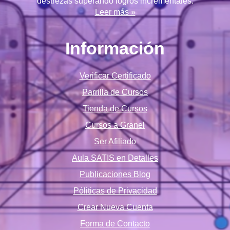
destrezas superando logros incrementales.
Leer más »
Información
Verificar Certificado
Parrilla de Cursos
Tienda de Cursos
Cursos a Granel
Ser Afiliado
Aula SATIS en Detalles
Publicaciones Blog
Póliticas de Privacidad
Crear Nueva Cuenta
Forma de Contacto