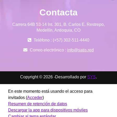
Contacta
Carrera 64B 53-14 Int. 301, B. Carlos E. Restrepo,
Medellín, Antioquia, CO
Teléfono : (+57) 302-511-4440
Correo electrónico :
info@satis.red
Copyright © 2026 -Desarrollado por
SYS
.
En este momento está usando el acceso para
invitados (
Acceder
)
Resumen de retención de datos
Descargar la app para dispositivos móviles
Cambiar al tema estándar