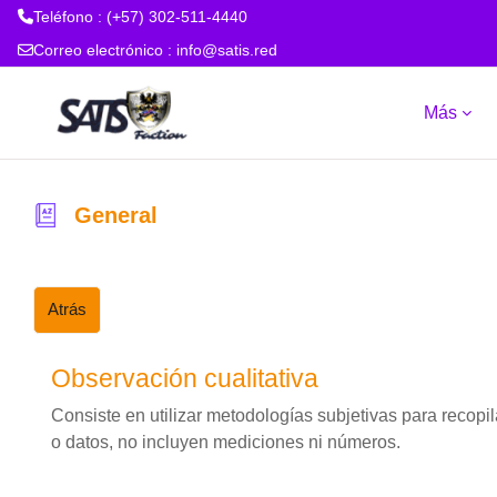
Teléfono : (+57) 302-511-4440
Correo electrónico :
info@satis.red
Salta al contenido principal
Más
General
Atrás
Observación cualitativa
Consiste en utilizar metodologías subjetivas para recopil
o datos, no incluyen mediciones ni números.