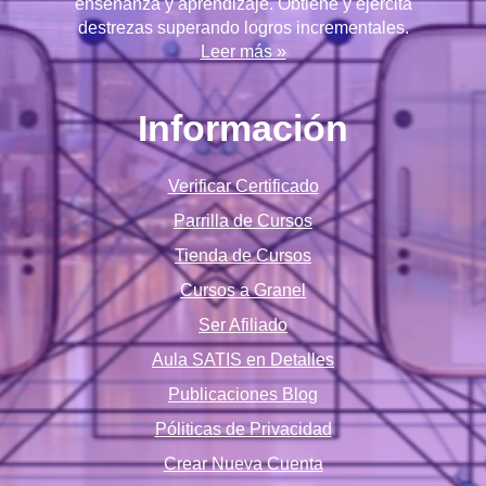
enseñanza y aprendizaje. Obtiene y ejercita
destrezas superando logros incrementales.
Leer más »
Información
Verificar Certificado
Parrilla de Cursos
Tienda de Cursos
Cursos a Granel
Ser Afiliado
Aula SATIS en Detalles
Publicaciones Blog
Póliticas de Privacidad
Crear Nueva Cuenta