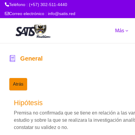
Teléfono : (+57) 302-511-4440
Correo electrónico :
info@satis.red
Salta al contenido principal
Más
General
Atrás
Hipótesis
Premisa no confirmada que se tiene en relación a las var
estudio y sobre la que se realizara la investigación analí
constatar su validez o no.