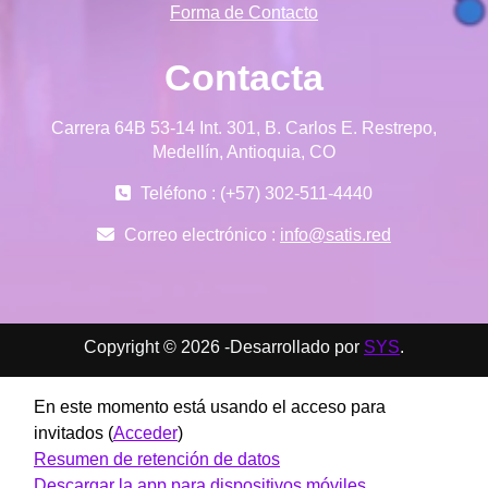
Forma de Contacto
Contacta
Carrera 64B 53-14 Int. 301, B. Carlos E. Restrepo,
Medellín, Antioquia, CO
Teléfono : (+57) 302-511-4440
Correo electrónico :
info@satis.red
Copyright © 2026 -Desarrollado por
SYS
.
En este momento está usando el acceso para
invitados (
Acceder
)
Resumen de retención de datos
Descargar la app para dispositivos móviles