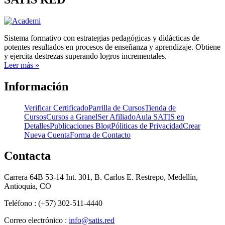
Sistema formativo con estrategias pedagógicas y didácticas de
potentes resultados en procesos de enseñanza y aprendizaje. Obtiene
y ejercita destrezas superando logros incrementales.
Leer más »
Información
Verificar Certificado
Parrilla de Cursos
Tienda de
Cursos
Cursos a Granel
Ser Afiliado
Aula SATIS en
Detalles
Publicaciones Blog
Póliticas de Privacidad
Crear
Nueva Cuenta
Forma de Contacto
Contacta
Carrera 64B 53-14 Int. 301, B. Carlos E. Restrepo, Medellín,
Antioquia, CO
Teléfono : (+57) 302-511-4440
Correo electrónico :
info@satis.red