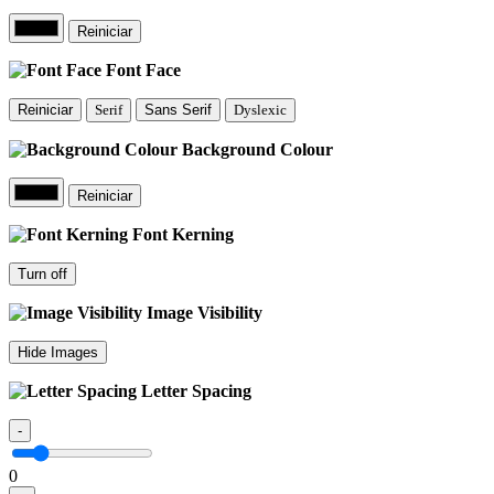
Reiniciar
Font Face
Reiniciar
Serif
Sans Serif
Dyslexic
Background Colour
Reiniciar
Font Kerning
Turn off
Image Visibility
Hide Images
Letter Spacing
-
0