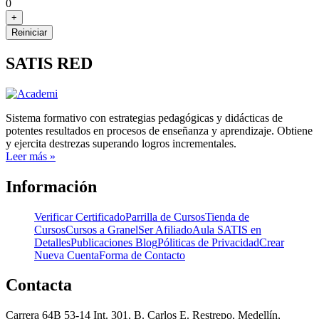
0
+
Reiniciar
SATIS RED
Sistema formativo con estrategias pedagógicas y didácticas de
potentes resultados en procesos de enseñanza y aprendizaje. Obtiene
y ejercita destrezas superando logros incrementales.
Leer más »
Información
Verificar Certificado
Parrilla de Cursos
Tienda de
Cursos
Cursos a Granel
Ser Afiliado
Aula SATIS en
Detalles
Publicaciones Blog
Póliticas de Privacidad
Crear
Nueva Cuenta
Forma de Contacto
Contacta
Carrera 64B 53-14 Int. 301, B. Carlos E. Restrepo, Medellín,