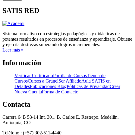
SATIS RED
Sistema formativo con estrategias pedagógicas y didácticas de
potentes resultados en procesos de enseñanza y aprendizaje. Obtiene
y ejercita destrezas superando logros incrementales.
Leer más »
Información
Verificar Certificado
Parrilla de Cursos
Tienda de
Cursos
Cursos a Granel
Ser Afiliado
Aula SATIS en
Detalles
Publicaciones Blog
Póliticas de Privacidad
Crear
Nueva Cuenta
Forma de Contacto
Contacta
Carrera 64B 53-14 Int. 301, B. Carlos E. Restrepo, Medellín,
Antioquia, CO
Teléfono : (+57) 302-511-4440