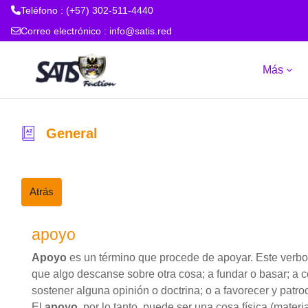
Teléfono : (+57) 302-511-4440
Correo electrónico :
info@satis.red
Salta al contenido principal
Más
General
Atrás
apoyo
Apoyo
es un término que procede de apoyar. Este verbo 
que algo descanse sobre otra cosa; a fundar o basar; a c
sostener alguna opinión o doctrina; o a favorecer y patroc
El
apoyo
, por lo tanto, puede ser una cosa física (materi