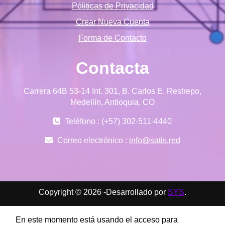
Póliticas de Privacidad
Crear Nueva Cuenta
Forma de Contacto
Contacta
Carrera 64B 53-14 Int. 301, B. Carlos E. Restrepo,
Medellín, Antioquia, CO
Teléfono : (+57) 302-511-4440
Correo electrónico :
info@satis.red
Copyright © 2026 -Desarrollado por
SYS
.
En este momento está usando el acceso para