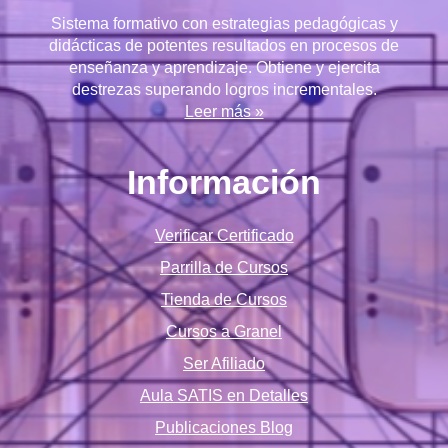
Sistema formativo con estrategias pedagógicas y
didácticas de potentes resultados en procesos de
enseñanza y aprendizaje. Obtiene y ejercita
destrezas superando logros incrementales.
Leer más »
Información
Verificar Certificado
Parrilla de Cursos
Tienda de Cursos
Cursos a Granel
Ser Afiliado
Aula SATIS en Detalles
Publicaciones Blog