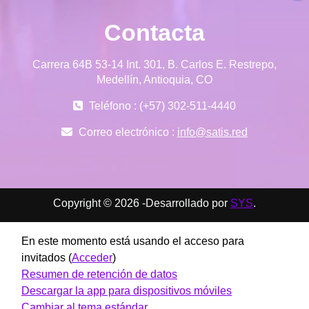
Contacta
Carrera 64B 53-14 Int. 301, B. Carlos E. Restrepo,
Medellín, Antioquia, CO
Teléfono : (+57) 302-511-4440
Correo electrónico :
info@satis.red
Copyright © 2026 -Desarrollado por
SYS
.
En este momento está usando el acceso para
invitados (
Acceder
)
Resumen de retención de datos
Descargar la app para dispositivos móviles
Cambiar al tema estándar