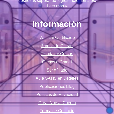
destrezas superando logros incrementales.
Leer más »
Información
Verificar Certificado
Parrilla de Cursos
Tienda de Cursos
Cursos a Granel
Ser Afiliado
Aula SATIS en Detalles
Publicaciones Blog
Póliticas de Privacidad
Crear Nueva Cuenta
Forma de Contacto