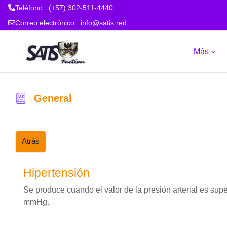
Teléfono : (+57) 302-511-4440
Correo electrónico :
info@satis.red
Salta al contenido principal
Más
General
Atrás
Hipertensión
Se produce cuando el valor de la presión arterial es supe
mmHg.