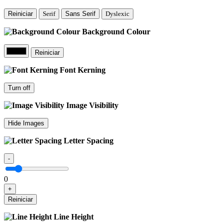
Reiniciar
Serif
Sans Serif
Dyslexic
Background Colour
Reiniciar
Font Kerning
Turn off
Image Visibility
Hide Images
Letter Spacing
-
0
+
Reiniciar
Line Height