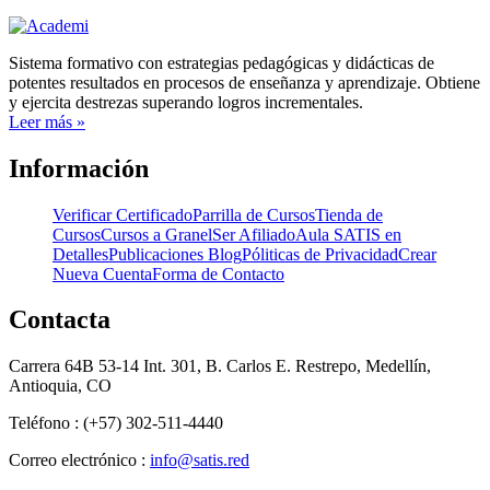
Sistema formativo con estrategias pedagógicas y didácticas de
potentes resultados en procesos de enseñanza y aprendizaje. Obtiene
y ejercita destrezas superando logros incrementales.
Leer más »
Información
Verificar Certificado
Parrilla de Cursos
Tienda de
Cursos
Cursos a Granel
Ser Afiliado
Aula SATIS en
Detalles
Publicaciones Blog
Póliticas de Privacidad
Crear
Nueva Cuenta
Forma de Contacto
Contacta
Carrera 64B 53-14 Int. 301, B. Carlos E. Restrepo, Medellín,
Antioquia, CO
Teléfono : (+57) 302-511-4440
Correo electrónico :
info@satis.red