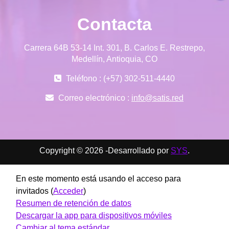
Contacta
Carrera 64B 53-14 Int. 301, B. Carlos E. Restrepo,
Medellín, Antioquia, CO
Teléfono : (+57) 302-511-4440
Correo electrónico :
info@satis.red
Copyright © 2026 -Desarrollado por
SYS
.
En este momento está usando el acceso para
invitados (
Acceder
)
Resumen de retención de datos
Descargar la app para dispositivos móviles
Cambiar al tema estándar