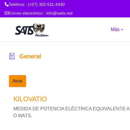
Teléfono : (+57) 302-511-4440
Correo electrónico :
info@satis.red
Salta al contenido principal
Más
General
Atrás
KILOVATIO
MEDIDA DE POTENCIA ELÉCTRICA EQUIVALENTE A 
O WATS.