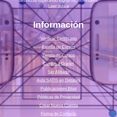
destrezas superando logros incrementales.
Leer más »
Información
Verificar Certificado
Parrilla de Cursos
Tienda de Cursos
Cursos a Granel
Ser Afiliado
Aula SATIS en Detalles
Publicaciones Blog
Póliticas de Privacidad
Crear Nueva Cuenta
Forma de Contacto