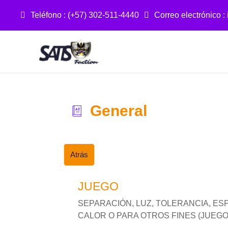
Teléfono : (+57) 302-511-4440
Correo electrónico :
Salta al contenido principal
General
Atrás
JUEGO
SEPARACIÓN, LUZ, TOLERANCIA, ES
CALOR O PARA OTROS FINES (JUEGO 