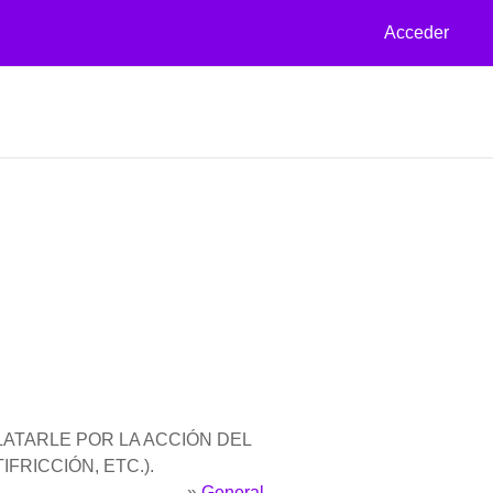
Acceder
Página Principal
Cursos
Tienda
Certificado
LATARLE POR LA ACCIÓN DEL
FRICCIÓN, ETC.).
»
General