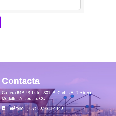
Contacta
Carrera 64B 53-14 Int. 301, B. Carlos E. Restrepo,
Medellín, Antioquia, CO
Teléfono : (+57) 302-511-4440