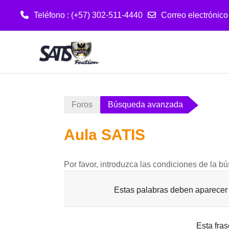
Teléfono : (+57) 302-511-4440
Correo electrónico
Salta al contenido principal
Foros
Búsqueda avanzada
Aula SATIS
Por favor, introduzca las condiciones de la 
Estas palabras deben aparecer 
Esta fra