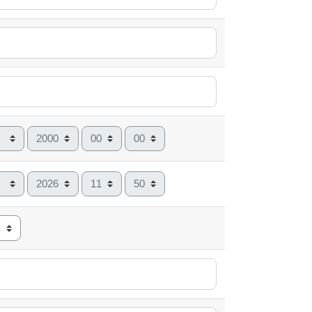
Año
Hora
Minuto
Año
Hora
Minuto